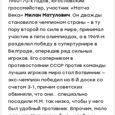
1960–70-х годов, югославский
гроссмейстер, участник «Матча
Века»
Милан Матулович
. Он дважды
становился чемпионом страны – в ту
пору второй по силе в мире, принимал
участие в пяти олимпиадах, а в 1969-м
разделил победу в супертурнире в
Белграде, опередив ряд сильных
игроков. Его соперником в
противостоянии СССР против команды
лучших игроков мира стал Ботвинник –
экс-чемпион победил на 8-й доске со
счетом 3-1, причем советских
обвиняли, что они… специально
посадили М.М. так низко, чтобы у него
был удобный противник. Впрочем, мало