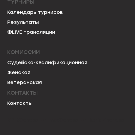
ТУРНИРЫ
Календарь турниров
Результаты
🔴
LIVE трансляции
КОМИССИИ
Судейско-квалификационная
Женская
Ветеранская
КОНТАКТЫ
Контакты
50chess
mo50chess
karjakinchess