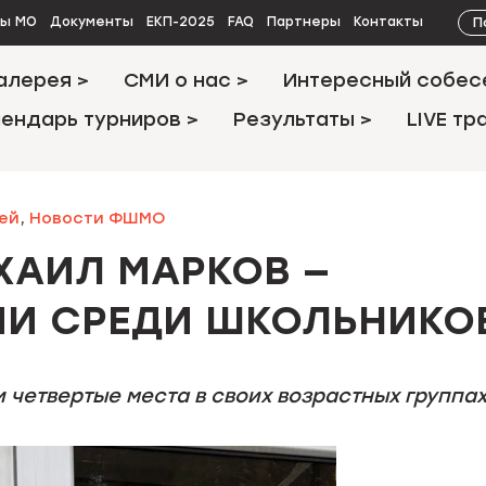
П
ты МО
Документы
ЕКП-2025
FAQ
Партнеры
Контакты
алерея >
СМИ о нас >
Интересный собес
ендарь турниров >
Результаты >
LIVE тр
ей
,
Новости ФШМО
ХАИЛ МАРКОВ —
И СРЕДИ ШКОЛЬНИКО
и четвертые места в своих возрастных группа