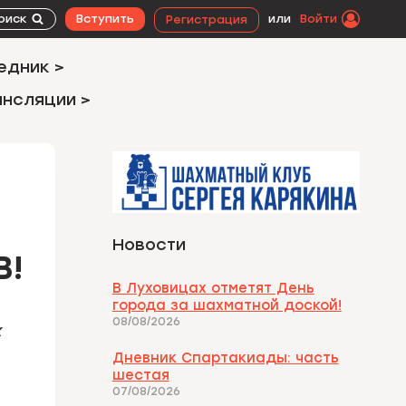
оиск
Вступить
или
Войти
Регистрация
едник >
ансляции >
Новости
В!
В Луховицах отметят День
города за шахматной доской!
08/08/2026
х
Дневник Спартакиады: часть
шестая
07/08/2026