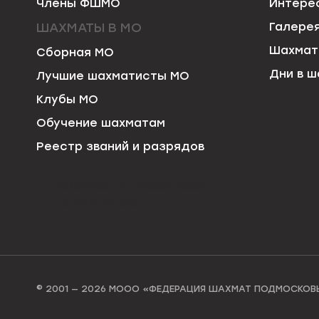
Члены ФШМО
Интере
ШАХМАТЫ В МО
Галере
Шахмат
Сборная МО
Дни в ш
Лучшие шахматисты МО
Клубы МО
Обучение шахматам
Реестр званий и разрядов
50chess
mo50chess
karjakinchess
© 2001 — 2026 МООО «ФЕДЕРАЦИЯ ШАХМАТ ПОДМОСКОВ