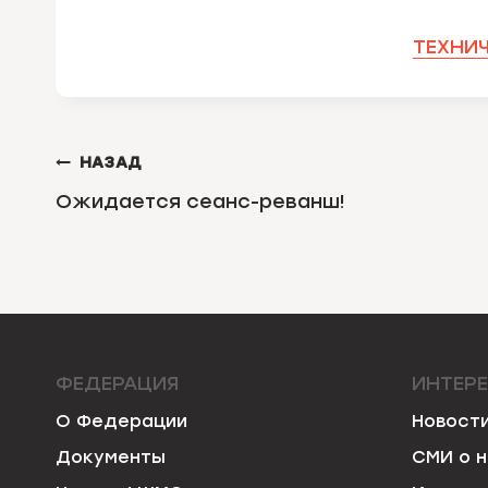
ТЕХНИЧ
НАВИГАЦИЯ
НАЗАД
ПО
Ожидается сеанс-реванш!
ЗАПИСЯМ
ФЕДЕРАЦИЯ
ИНТЕР
О Федерации
Новост
Документы
СМИ о 