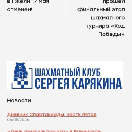
в Гжели 17 мая
прошел
ЗАПИСЯМ
отменен!
финальный этап
шахматного
турнира «Ход
Победы»
Новости
Дневник Спартакиады: часть пятая
06/08/2026
«День физкультурника» в Раменском