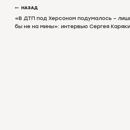
НАВИГАЦИЯ
НАЗАД
ПО
«В ДТП под Херсоном подумалось – лиш
бы не на мины»: интервью Сергея Каряк
ЗАПИСЯМ