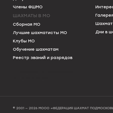
Члены ФШМО
Интере
ШАХМАТЫ В МО
Галере
Шахмат
Сборная МО
Дни в ш
Лучшие шахматисты МО
Клубы МО
Обучение шахматам
Реестр званий и разрядов
50chess
mo50chess
karjakinchess
© 2001 — 2026 МООО «ФЕДЕРАЦИЯ ШАХМАТ ПОДМОСКОВ