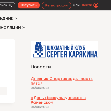
оиск
Вступить
или
Войти
Регистрация
едник >
ансляции >
Новости
Дневник Спартакиады: часть
пятая
06/08/2026
«День физкультурника» в
Раменском
06/08/2026