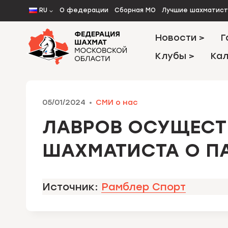
Перейти
RU
О федерации
Сборная МО
Лучшие шахматис
к
содержимому
Новости >
Г
Клубы >
Кал
05/01/2024
СМИ о нас
ЛАВРОВ ОСУЩЕСТ
ШАХМАТИСТА О П
Источник:
Рамблер Спорт