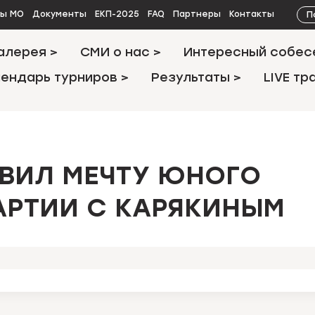
П
ты МО
Документы
ЕКП-2025
FAQ
Партнеры
Контакты
алерея >
СМИ о нас >
Интересный собес
ендарь турниров >
Результаты >
LIVE тр
ВИЛ МЕЧТУ ЮНОГО
АРТИИ С КАРЯКИНЫМ