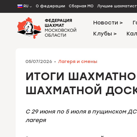
Перейти
RU
О федерации
Сборная МО
Лучшие шахматис
к
содержимому
Новости >
Г
Клубы >
Кал
05/07/2026
Лагеря и смены
ИТОГИ ШАХМАТНО
ШАХМАТНОЙ ДОС
С 29 июня по 5 июля в пущинском Д
лагеря