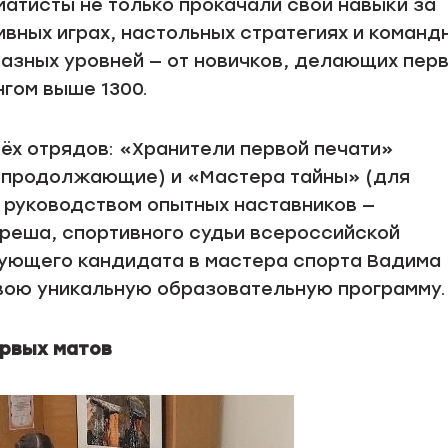
атисты не только прокачали свои навыки за
ивных играх, настольных стратегиях и команд
разных уровней — от новичков, делающих пер
нгом выше 1300.
ёх отрядов: «Хранители первой печати»
(продолжающие) и «Мастера тайны» (для
д руководством опытных наставников —
реша, спортивного судьи всероссийской
вующего кандидата в мастера спорта Вадима
вою уникальную образовательную программу.
ервых матов