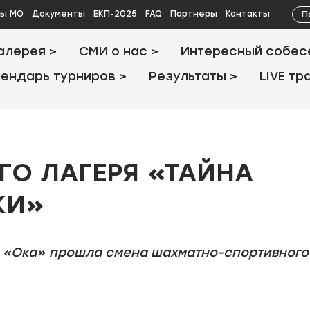
П
ты МО
Документы
ЕКП-2025
FAQ
Партнеры
Контакты
алерея >
СМИ о нас >
Интересный собес
ендарь турниров >
Результаты >
LIVE тр
ГО ЛАГЕРЯ «ТАЙНА
КИ»
С «Ока» прошла смена шахматно-спортивного