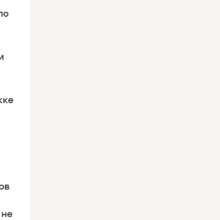
по
и
жке
ов
 не