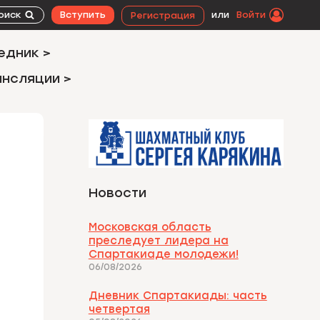
оиск
Вступить
или
Войти
Регистрация
едник >
ансляции >
Новости
Московская область
преследует лидера на
Спартакиаде молодежи!
06/08/2026
Дневник Спартакиады: часть
четвертая