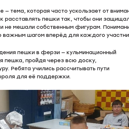
 — тема, которая часто ускользает от внима
ак расставлять пешки так, чтобы они защища
й и не мешали собственным фигурам. Пониман
о важным шагом вперёд для каждого участни
дения пешки в ферзи — кульминационный
я пешка, пройдя через всю доску,
ру. Ребята учились рассчитывать пути
ороля для её поддержки.