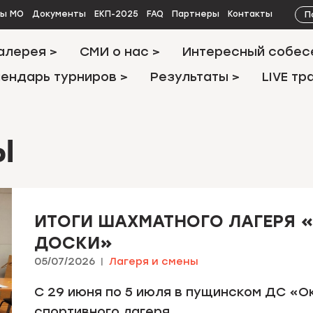
П
ты МО
Документы
ЕКП-2025
FAQ
Партнеры
Контакты
алерея >
СМИ о нас >
Интересный собес
ендарь турниров >
Результаты >
LIVE тр
Ы
ИТОГИ ШАХМАТНОГО ЛАГЕРЯ 
ДОСКИ»
05/07/2026
Лагеря и смены
С 29 июня по 5 июля в пущинском ДС «
спортивного лагеря