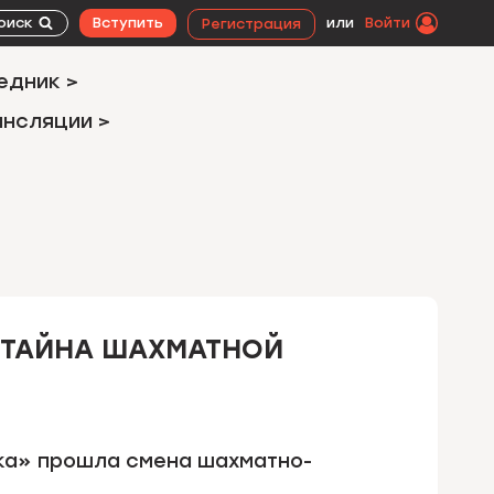
оиск
Вступить
или
Войти
Регистрация
едник >
ансляции >
«ТАЙНА ШАХМАТНОЙ
Ока» прошла смена шахматно-