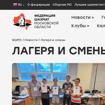
Перейти
RU
О федерации
Сборная МО
Лучшие шахматис
к
содержимому
Новости >
Г
Клубы >
Кал
ФШМО
/
Новости
/
Лагеря и смены
ЛАГЕРЯ И СМЕН