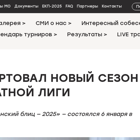
П
ты МО
Документы
ЕКП-2025
FAQ
Партнеры
Контакты
алерея >
СМИ о нас >
Интересный собес
ендарь турниров >
Результаты >
LIVE тр
АРТОВАЛ НОВЫЙ СЕЗОН
ТНОЙ ЛИГИ
ский блиц — 2025» — состоялся 6 января в