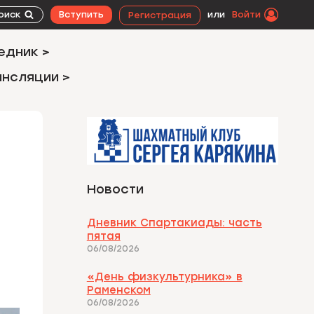
оиск
Вступить
или
Войти
Регистрация
едник >
ансляции >
Новости
Дневник Спартакиады: часть
пятая
06/08/2026
«День физкультурника» в
Раменском
06/08/2026