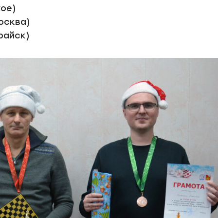
кое)
осква)
арайск)