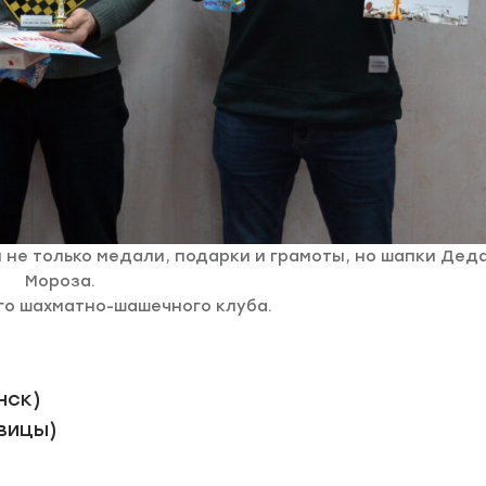
 не только медали, подарки и грамоты, но шапки Дед
Мороза.
го шахматно-шашечного клуба.
нск)
овицы)