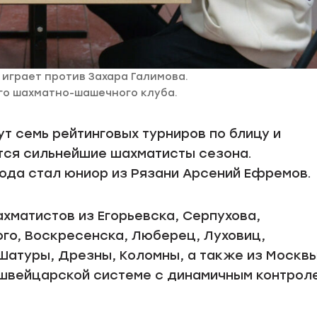
играет против Захара Галимова.
го шахматно-шашечного клуба.
ут семь рейтинговых турниров по блицу и
ятся сильнейшие шахматисты сезона.
ода стал юниор из Рязани Арсений Ефремов.
ахматистов из Егорьевска, Серпухова,
го, Воскресенска, Люберец, Луховиц,
 Шатуры, Дрезны, Коломны, а также из Москвы
о швейцарской системе с динамичным контрол