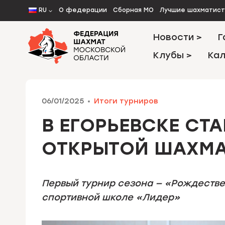
Перейти
RU
О федерации
Сборная МО
Лучшие шахматис
к
содержимому
Новости >
Г
Клубы >
Кал
06/01/2025
Итоги турниров
В ЕГОРЬЕВСКЕ СТ
ОТКРЫТОЙ ШАХМА
Первый турнир сезона — «Рождествен
спортивной школе «Лидер»