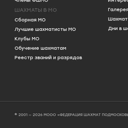
Члены ФШМО
Интере
ШАХМАТЫ В МО
Галере
Шахмат
Сборная МО
Дни в ш
Лучшие шахматисты МО
Клубы МО
Обучение шахматам
Реестр званий и разрядов
50chess
mo50chess
karjakinchess
© 2001 — 2026 МООО «ФЕДЕРАЦИЯ ШАХМАТ ПОДМОСКОВ