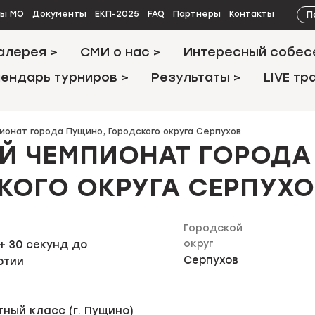
П
ты МО
Документы
ЕКП-2025
FAQ
Партнеры
Контакты
алерея >
СМИ о нас >
Интересный собес
ендарь турниров >
Результаты >
LIVE тр
онат города Пущино, Городского округа Серпухов
Й ЧЕМПИОНАТ ГОРОДА
КОГО ОКРУГА СЕРПУХО
Городской
округ
+ 30 секунд до
Серпухов
ртии
ный класс (г. Пущино)