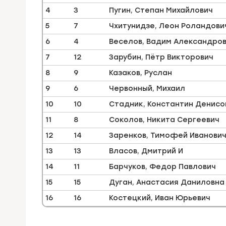
4
3
Пугин, Степан Михайлович
5
7
Чхитунидзе, Леон Роландови
6
4
Веселов, Вадим Александро
7
12
Зарубин, Пётр Викторович
8
9
Казаков, Руслан
9
6
Червонный, Михаил
10
10
Стадник, Константин Денисо
11
8
Соколов, Никита Сергеевич
12
14
Заренков, Тимофей Иванови
13
13
Власов, Дмитрий И
14
11
Барчуков, Федор Павлович
15
15
Дуган, Анастасия Даниловна
16
16
Костецкий, Иван Юрьевич