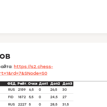
тов
сайта:
https://s2.chess-
art=1&rd=7&SNode=S0
ФЕД.
Рейт.
Очки
Доп1
Доп2
Доп3
RUS
2159
6,5
0
26,5
30
FID
1872
5,5
0
24,5
27
RUS
2227
5
0
28,5
31,5