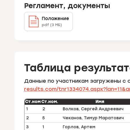
Регламент, документы
Положение
pdf (3 МБ)
Таблица результа
Данные по участникам загружены с 
results.com/tnr1334074.aspx?lan=11&
Ст.ном
Ст.ном.
Имя
1
2
Волков, Сергей Андреевич
2
5
Чеканов, Тимур Маратович
3
1
Горлов, Артем