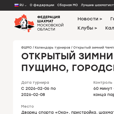
Перейти
RU
О федерации
Сборная МО
Лучшие шахматис
к
содержимому
Новости >
Г
Клубы >
Кал
ФШМО
/
Календарь турниров
/
Открытый зимний Чемпи
ОТКРЫТЫЙ ЗИМНИ
ПУЩИНО, ГОРОДС
Дата турнира
Контроль
C 2026-02-06 по
60 минут 
2026-02-08
конца па
Место
Дворец спорта «Ока», пристройка, шахмат