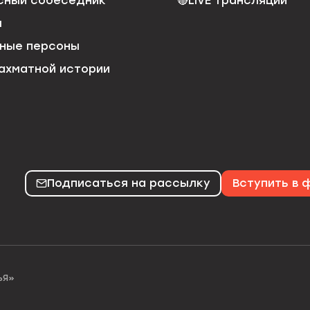
сный собеседник
🔴
LIVE трансляции
я
ные персоны
ахматной истории
Подписаться на рассылку
Вступить в
ЬЯ»