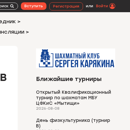
оиск
Вступить
или
Войти
Регистрация
едник >
ансляции >
В
Ближайшие турниры
Открытый Квалификационный
турнир по шахматам МБУ
ЦФКиС «Мытищи»
2026-08-08
День физкультурника (турнир
В)