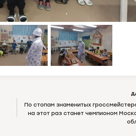
Д
По стопам знаменитых гроссмейстеро
на этот раз станет чемпионом Моск
об