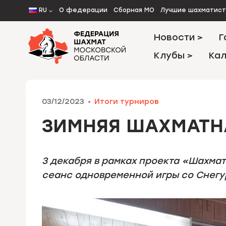
Перейти
RU
О федерации
Сборная МО
Лучшие шахматис
к
содержимому
Новости >
Г
Клубы >
Кал
03/12/2023
Итоги турниров
ЗИМНЯЯ ШАХМАТН
3 декабря в рамках проекта «Шахмат
сеанс одновременной игры со Снегу