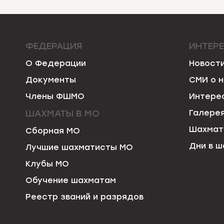
ФЕДЕРАЦИЯ
ИНТЕР
О Федерации
Новост
Документы
СМИ о 
Члены ФШМО
Интере
ШАХМАТЫ В МО
Галере
Шахмат
Сборная МО
Дни в ш
Лучшие шахматисты МО
Клубы МО
Обучение шахматам
Реестр званий и разрядов