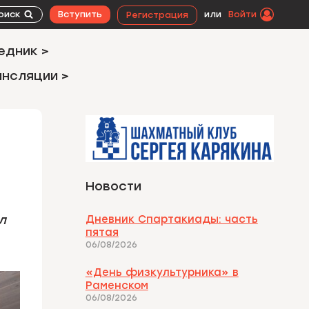
оиск
Вступить
или
Войти
Регистрация
едник >
ансляции >
Новости
л
Дневник Спартакиады: часть
пятая
06/08/2026
«День физкультурника» в
Раменском
06/08/2026