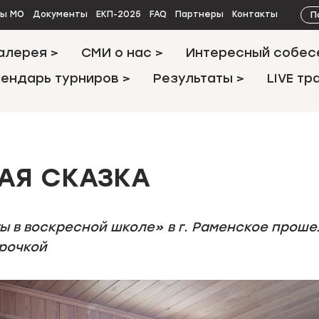
П
ты МО
Документы
ЕКП-2025
FAQ
Партнеры
Контакты
алерея >
СМИ о нас >
Интересный собес
ендарь турниров >
Результаты >
LIVE тр
АЯ СКАЗКА
ы в воскресной школе» в г. Раменское проше
рочкой