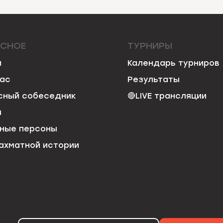
ЕСНОЕ
ТУРНИРЫ
и
Календарь турниров
нас
Результаты
сный собеседник
🔴
LIVE трансляции
я
ные персоны
ахматной истории