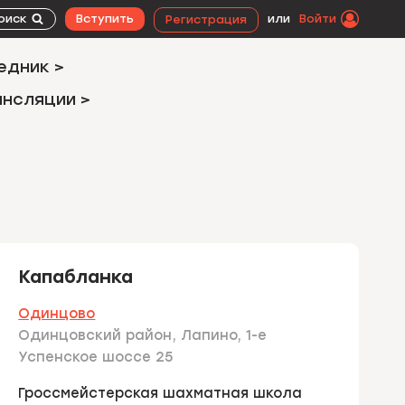
оиск
Вступить
или
Войти
Регистрация
едник >
ансляции >
Капабланка
Одинцово
Одинцовский район, Лапино, 1-е
Успенское шоссе 25
Гроссмейстерская шахматная школа