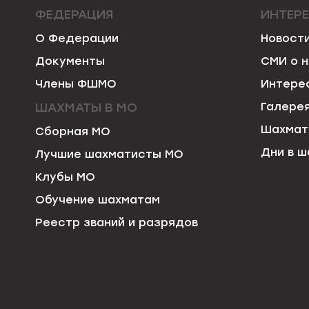
ФЕДЕРАЦИЯ
ИНТЕР
О Федерации
Новост
Документы
СМИ о 
Члены ФШМО
Интере
ШАХМАТЫ В МО
Галере
Шахмат
Сборная МО
Дни в ш
Лучшие шахматисты МО
Клубы МО
Обучение шахматам
Реестр званий и разрядов
50chess
mo50chess
karjakinchess