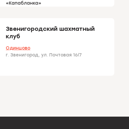
«Капабланка»
Звенигородский шахматный
клуб
Одинцово
г. Звенигород, ул. Почтовая 16/7