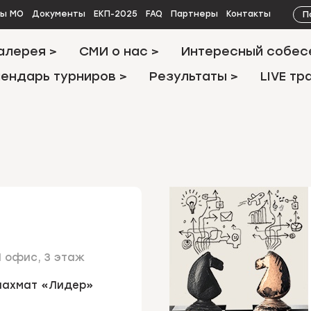
П
ты МО
Документы
ЕКП-2025
FAQ
Партнеры
Контакты
алерея >
СМИ о нас >
Интересный собес
ендарь турниров >
Результаты >
LIVE тр
11 офис, 3 этаж
шахмат «Лидер»