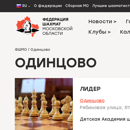
Перейти
RU
О федерации
Сборная МО
Лучшие шахматис
к
содержимому
Новости >
Г
Клубы >
Кал
ФШМО
/
Одинцово
ОДИНЦОВО
ЛИДЕР
Одинцово
​Рябиновая улица, 5​
Детская Академия 