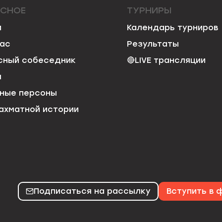
ЕСНОЕ
ТУРНИРЫ
и
Календарь турниров
нас
Результаты
сный собеседник
🔴
LIVE трансляции
я
ные персоны
ахматной истории
Подписаться на рассылку
Вступить в