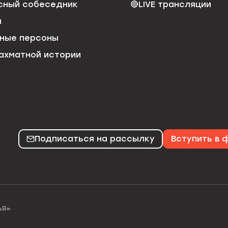
сный собеседник
🔴
LIVE трансляции
я
ные персоны
ахматной истории
Подписаться на рассылку
Вступить в
ЬЯ»