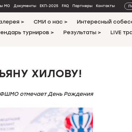
П
ты МО
Документы
ЕКП-2025
FAQ
Партнеры
Контакты
алерея >
СМИ о нас >
Интересный собес
ендарь турниров >
Результаты >
LIVE тр
ЬЯНУ ХИЛОВУ!
 ФШМО отмечает День Рождения