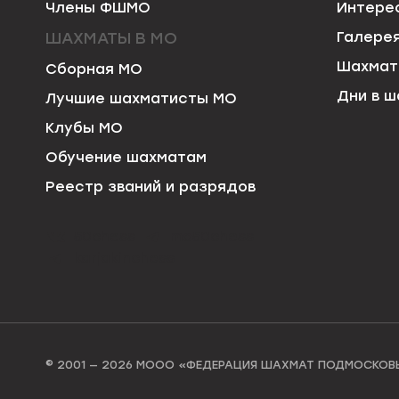
Члены ФШМО
Интере
ШАХМАТЫ В МО
Галере
Шахмат
Сборная МО
Дни в ш
Лучшие шахматисты МО
Клубы МО
Обучение шахматам
Реестр званий и разрядов
50chess
mo50chess
karjakinchess
© 2001 — 2026 МООО «ФЕДЕРАЦИЯ ШАХМАТ ПОДМОСКОВ