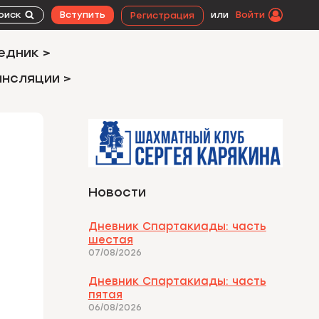
оиск
Вступить
или
Войти
Регистрация
едник >
ансляции >
Новости
Дневник Спартакиады: часть
шестая
07/08/2026
Дневник Спартакиады: часть
пятая
06/08/2026