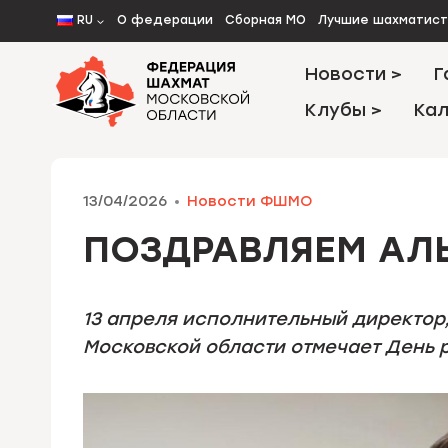
Перейти
RU
О федерации
Сборная МО
Лучшие шахматис
к
содержимому
Новости >
Г
Клубы >
Кал
13/04/2026
Новости ФШМО
ПОЗДРАВЛЯЕМ АЛ
13 апреля исполнительный директор
Московской области отмечает День