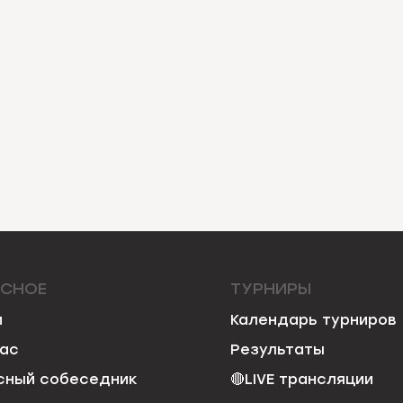
ЕСНОЕ
ТУРНИРЫ
и
Календарь турниров
нас
Результаты
сный собеседник
🔴
LIVE трансляции