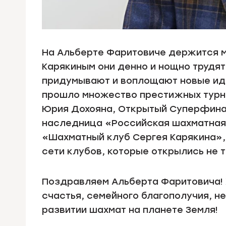
На Альберте Фаритовиче держится м
Карякиным они денно и нощно трудят
придумывают и воплощают новые иде
прошло множество престижных турн
Юрия Дохояна, Открытый Суперфинал
наследница «Российская шахматная
«Шахматный клуб Сергея Карякина»,
сети клубов, которые открылись не т
Поздравляем Альберта Фаритовича! 
счастья, семейного благополучия, н
развитии шахмат на планете Земля!