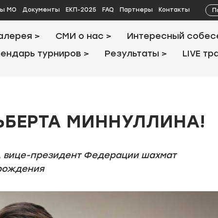
П
ты МО
Документы
ЕКП-2025
FAQ
Партнеры
Контакты
алерея >
СМИ о нас >
Интересный собес
ендарь турниров >
Результаты >
LIVE тр
ЬБЕРТА МИННУЛЛИНА!
, вице-президент Федерации шахмат
 рождения