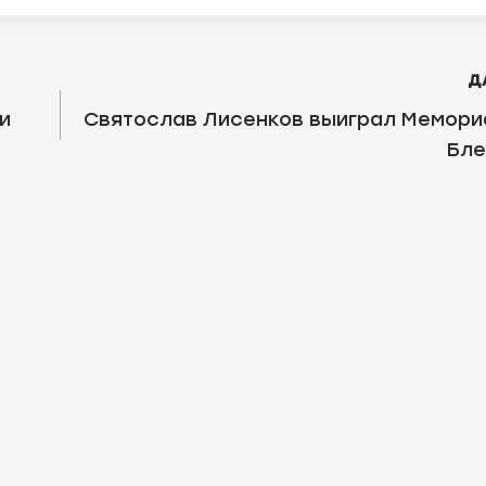
Д
и
Святослав Лисенков выиграл Мемориа
Бле