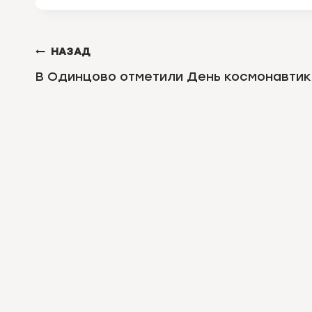
НАВИГАЦИЯ
НАЗАД
ПО
В Одинцово отметили День космонавтик
ЗАПИСЯМ