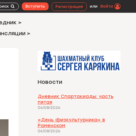
оиск
Вступить
или
Войти
Регистрация
едник >
ансляции >
Новости
Дневник Спартакиады: часть
пятая
06/08/2026
«День физкультурника» в
Раменском
06/08/2026