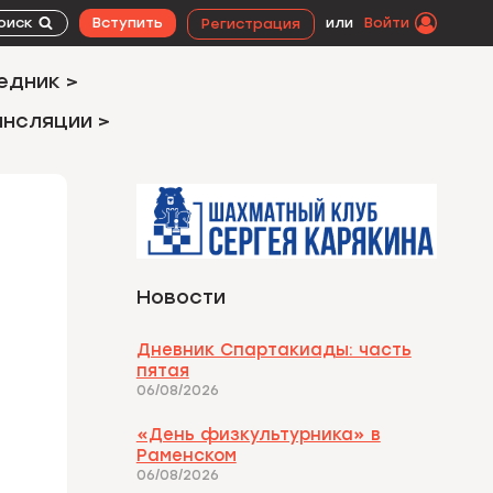
оиск
Вступить
или
Войти
Регистрация
едник >
ансляции >
Новости
Дневник Спартакиады: часть
пятая
06/08/2026
«День физкультурника» в
Раменском
06/08/2026