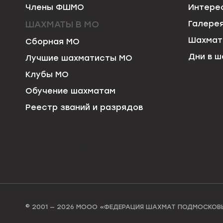
Члены ФШМО
Интере
ШАХМАТЫ В МО
Галере
Шахмат
Сборная МО
Дни в ш
Лучшие шахматисты МО
Клубы МО
Обучение шахматам
Реестр званий и разрядов
50chess
mo50chess
karjakinchess
© 2001 — 2026 МООО «ФЕДЕРАЦИЯ ШАХМАТ ПОДМОСКОВ