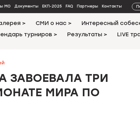
П
ты МО
Документы
ЕКП-2025
FAQ
Партнеры
Контакты
алерея >
СМИ о нас >
Интересный собес
ендарь турниров >
Результаты >
LIVE тр
ей
А ЗАВОЕВАЛА ТРИ
ИОНАТЕ МИРА ПО