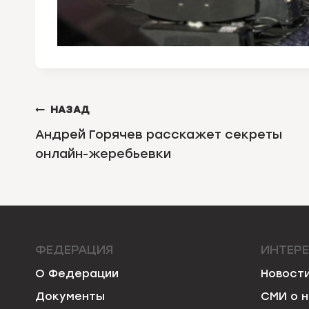
НАВИГАЦИЯ
НАЗАД
ПО
Андрей Горячев расскажет секреты
онлайн-жеребьевки
ЗАПИСЯМ
ФЕДЕРАЦИЯ
ИНТЕР
О Федерации
Новост
Документы
СМИ о 