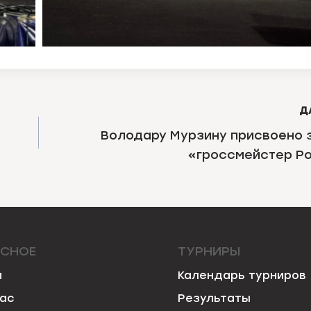
Д
Володару Мурзину присвоено 
«гроссмейстер Р
ЕСНОЕ
ТУРНИРЫ
и
Календарь турниров
нас
Результаты