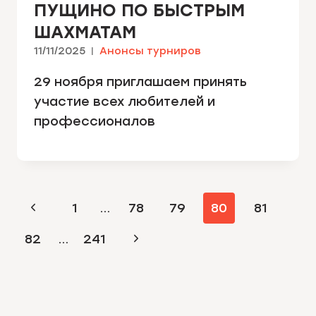
ПУЩИНО ПО БЫСТРЫМ
ШАХМАТАМ
11/11/2025
Анонсы турниров
29 ноября приглашаем принять
участие всех любителей и
профессионалов
НАВИГАЦИЯ
Предыдущая
1
…
78
79
80
81
ПО
страница
Следующая
82
…
241
СТРАНИЦАМ
страница