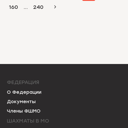
ПО
страница
Следующая
160
…
240
СТРАНИЦАМ
страница
ФЕДЕРАЦИЯ
О Федерации
Документы
Члены ФШМО
ШАХМАТЫ В МО