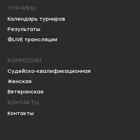
ТУРНИРЫ
Календарь турниров
Результаты
🔴
LIVE трансляции
КОМИССИИ
Судейско-квалификационная
Женская
Ветеранская
КОНТАКТЫ
Контакты
50chess
mo50chess
karjakinchess