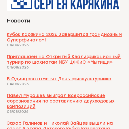
Новости
Кубок Карякина 2026 завершится грандиозным
Суперфиналом!
04/08/2026
Приглашаем на Открытый Квалификационный
турнир по шахматам МБУ ЦФКиС «Мытищи»
04/08/2026
В Одинцово отметят День физкультурника
04/08/2026
Павел Мурашев выиграл Всероссийские
соревнования по составлению двухходовых
композиций
03/08/2026
Захар Галимов и Николай Зайцев вышли на
старт 5 этапа Детского Кубка Казахстана