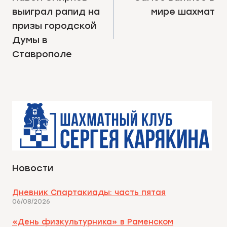
выиграл рапид на
мире шахмат
ЗАПИСЯМ
призы городской
Думы в
Ставрополе
Новости
Дневник Спартакиады: часть пятая
06/08/2026
«День физкультурника» в Раменском