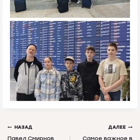
НАВИГАЦИЯ
НАЗАД
ДАЛЕЕ
ПО
Павел Смирнов
Самое важное в