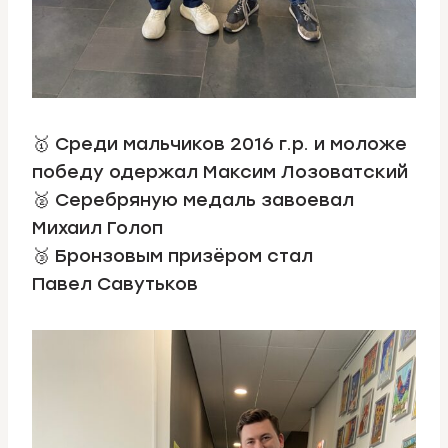
🥇 Среди мальчиков 2016 г.р. и моложе
победу одержал Максим Лозоватский
🥈 Серебряную медаль завоевал
Михаил Голоп
🥉 Бронзовым призёром стал
Павел Савутьков