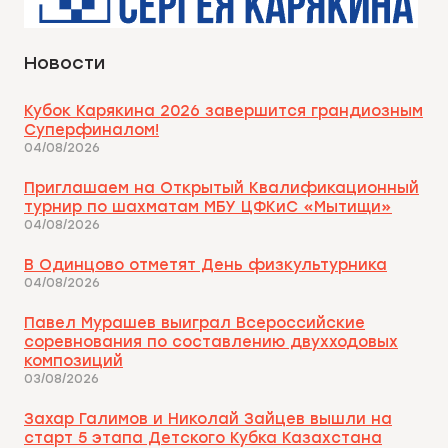
Новости
Кубок Карякина 2026 завершится грандиозным
Суперфиналом!
04/08/2026
Приглашаем на Открытый Квалификационный
турнир по шахматам МБУ ЦФКиС «Мытищи»
04/08/2026
В Одинцово отметят День физкультурника
04/08/2026
Павел Мурашев выиграл Всероссийские
соревнования по составлению двухходовых
композиций
03/08/2026
Захар Галимов и Николай Зайцев вышли на
старт 5 этапа Детского Кубка Казахстана