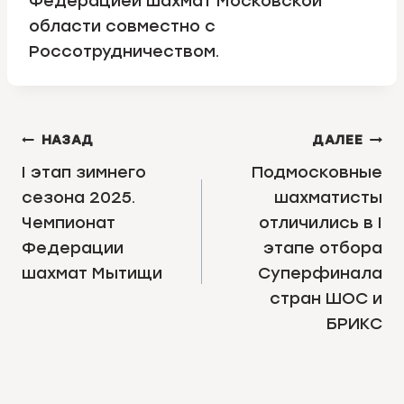
Федерацией шахмат Московской
области совместно с
Россотрудничеством.
НАВИГАЦИЯ
НАЗАД
ДАЛЕЕ
ПО
I этап зимнего
Подмосковные
сезона 2025.
шахматисты
ЗАПИСЯМ
Чемпионат
отличились в I
Федерации
этапе отбора
шахмат Мытищи
Суперфинала
стран ШОС и
БРИКС