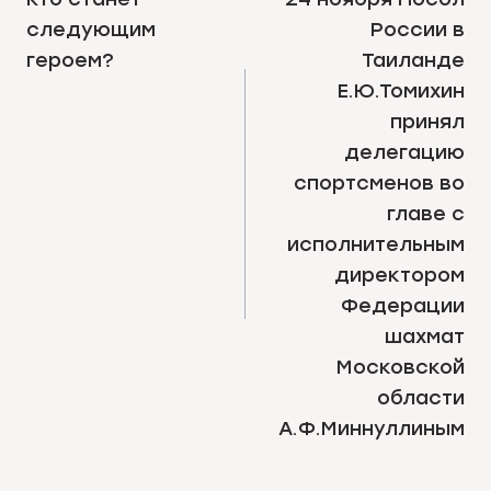
ПО
следующим
России в
ЗАПИСЯМ
героем?
Таиланде
Е.Ю.Томихин
принял
делегацию
спортсменов во
главе с
исполнительным
директором
Федерации
шахмат
Московской
области
А.Ф.Миннуллиным