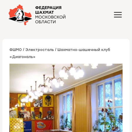
Перейти
к
содержимому
ФШМО
/
Электросталь
/
Шахматно-шашечный клуб
«Диагональ»