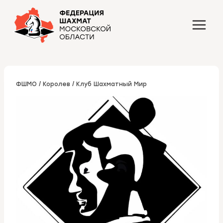
Перейти
к
содержимому
ФШМО
/
Королев
/
Клуб Шахматный Мир