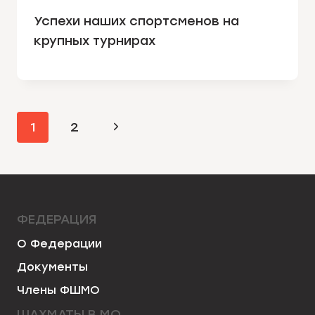
Успехи наших спортсменов на
крупных турнирах
НАВИГАЦИЯ
Следующая
1
2
ПО
страница
СТРАНИЦАМ
ФЕДЕРАЦИЯ
О Федерации
Документы
Члены ФШМО
ШАХМАТЫ В МО