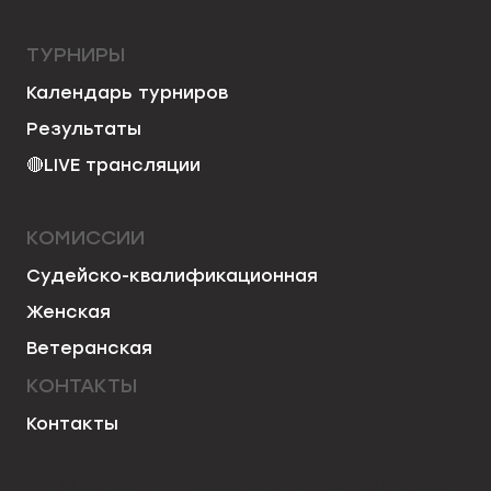
ТУРНИРЫ
Календарь турниров
Результаты
🔴
LIVE трансляции
КОМИССИИ
Судейско-квалификационная
Женская
Ветеранская
КОНТАКТЫ
Контакты
50chess
mo50chess
karjakinchess