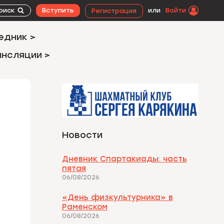
оиск
Вступить
или
Войти
Регистрация
едник >
ансляции >
Новости
Дневник Спартакиады: часть
пятая
06/08/2026
«День физкультурника» в
Раменском
06/08/2026