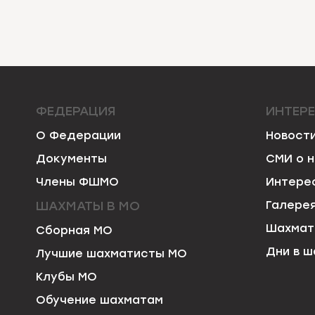
ЗАПИСЯМ
ФЕДЕРАЦИЯ
ИНТЕР
О Федерации
Новост
Документы
СМИ о 
Члены ФШМО
Интере
ШАХМАТЫ В МО
Галере
Шахмат
Сборная МО
Дни в ш
Лучшие шахматисты МО
Клубы МО
Обучение шахматам