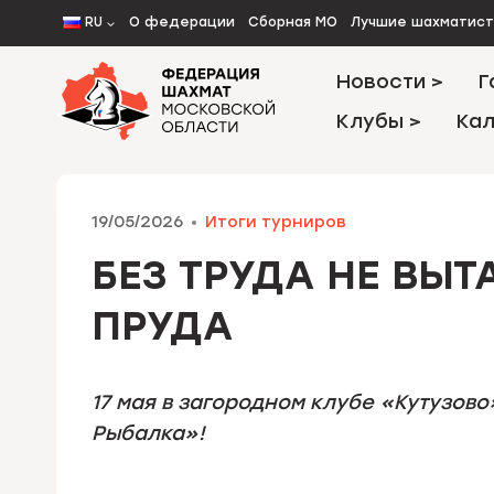
Перейти
RU
О федерации
Сборная МО
Лучшие шахматис
к
содержимому
Новости >
Г
Клубы >
Кал
19/05/2026
Итоги турниров
БЕЗ ТРУДА НЕ ВЫ
ПРУДА
17 мая в загородном клубе «Кутузо
Рыбалка»!