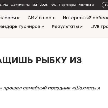
П
ты МО
Документы
ЕКП-2025
FAQ
Партнеры
Контакты
алерея >
СМИ о нас >
Интересный собес
ендарь турниров >
Результаты >
LIVE тр
ТАЩИШЬ РЫБКУ ИЗ
во» прошел семейный праздник «Шахматы и