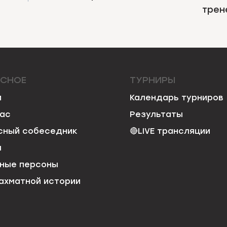
трен
ЕСНОЕ
ТУРНИРЫ
и
Календарь турниров
нас
Результаты
сный собеседник
🔴
LIVE трансляции
я
ные персоны
ахматной истории