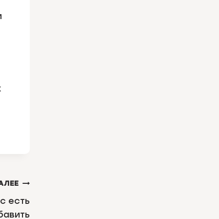
м
х
АЛЕЕ
с есть
бавить