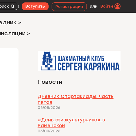
оиск
Вступить
или
Войти
Регистрация
едник >
ансляции >
Новости
Дневник Спартакиады: часть
пятая
06/08/2026
«День физкультурника» в
Раменском
06/08/2026