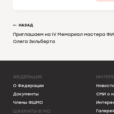
НАВИГАЦИЯ
НАЗАД
ПО
Приглашаем на IV Мемориал мастера Ф
Олега Зильберта
ЗАПИСЯМ
ФЕДЕРАЦИЯ
ИНТЕР
О Федерации
Новост
Документы
СМИ о 
Члены ФШМО
Интере
ШАХМАТЫ В МО
Галере