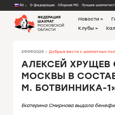
Перейти
RU
О федерации
Сборная МО
Лучшие шахматис
к
содержимому
Новости >
Г
Клубы >
Кал
29/09/2025
Добрые вести с шахматных по
АЛЕКСЕЙ ХРУЩЕВ
МОСКВЫ В СОСТА
М. БОТВИННИКА-1
Екатерина Смирнова выдала бенефи