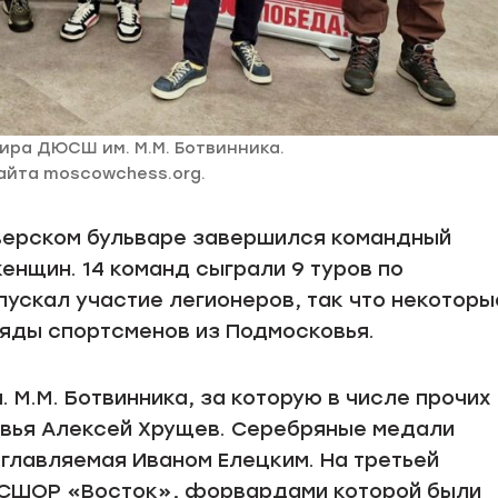
ира ДЮСШ им. М.М. Ботвинника.
айта moscowchess.org.
Тверском бульваре завершился командный
нщин. 14 команд сыграли 9 туров по
ускал участие легионеров, так что некоторы
ряды спортсменов из Подмосковья.
М.М. Ботвинника, за которую в числе прочих
вья Алексей Хрущев. Серебряные медали
главляемая Иваном Елецким. На третьей
СШОР «Восток», форвардами которой были