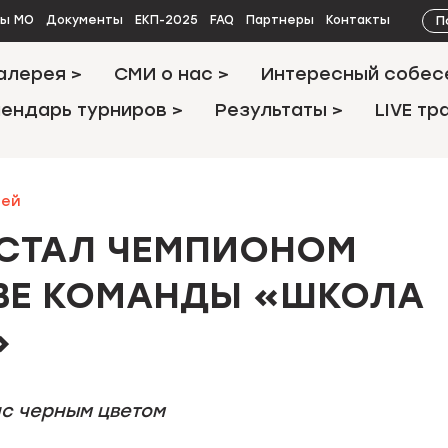
П
ты МО
Документы
ЕКП-2025
FAQ
Партнеры
Контакты
алерея >
СМИ о нас >
Интересный собес
ендарь турниров >
Результаты >
LIVE тр
лей
 СТАЛ ЧЕМПИОНОМ
ВЕ КОМАНДЫ «ШКОЛА
»
с черным цветом