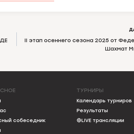
Д
ИДЕ
II этап осеннего сезона 2025 от Фед
Шахмат М
ЕСНОЕ
ТУРНИРЫ
и
Календарь турниров
нас
Результаты
сный собеседник
🔴
LIVE трансляции
я