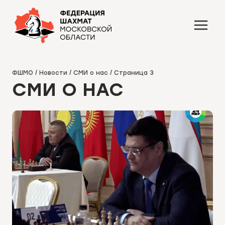
Перейти
к
содержимому
ФШМО
/
Новости
/
СМИ о нас
/
Страница 3
СМИ О НАС