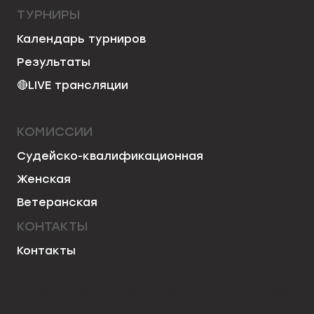
ТУРНИРЫ
Календарь турниров
Результаты
🔴
LIVE трансляции
КОМИССИИ
Судейско-квалификационная
Женская
Ветеранская
КОНТАКТЫ
Контакты
50chess
mo50chess
karjakinchess