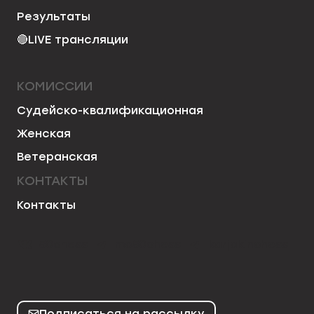
Результаты
🔴
LIVE трансляции
КОМИССИИ
Судейско-квалификационная
Женская
Ветеранская
КОНТАКТЫ
Контакты
50chess
mo50chess
karjakinchess
Подписаться на рассылку