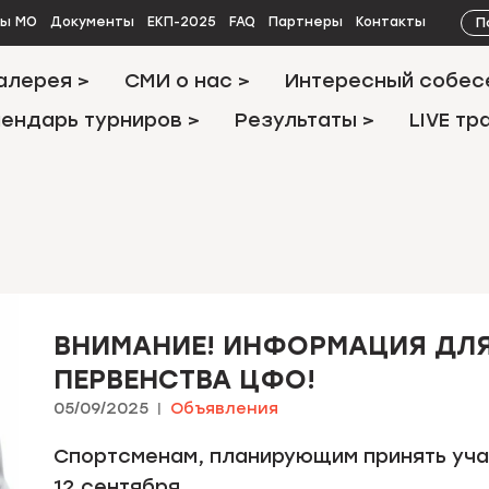
П
ты МО
Документы
ЕКП-2025
FAQ
Партнеры
Контакты
алерея >
СМИ о нас >
Интересный собес
ендарь турниров >
Результаты >
LIVE тр
ВНИМАНИЕ! ИНФОРМАЦИЯ ДЛЯ
ПЕРВЕНСТВА ЦФО!
05/09/2025
Объявления
Спортсменам, планирующим принять уча
12 сентября