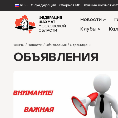
Перейти
RU
О федерации
Сборная МО
Лучшие шахматис
к
содержимому
Новости >
Г
Клубы >
Кал
ФШМО
/
Новости
/
Объявления
/
Страница 3
ОБЪЯВЛЕНИЯ