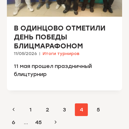
В ОДИНЦОВО ОТМЕТИЛИ
ДЕНЬ ПОБЕДЫ
БЛИЦМАРАФОНОМ
11/05/2026
Итоги турниров
11 мая прошел праздничный
блицтурнир
НАВИГАЦИЯ
Предыдущая
1
2
3
4
5
ПО
страница
Следующая
6
…
45
СТРАНИЦАМ